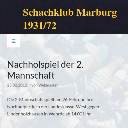
Schachklub Marburg
1931/72
Schach in Marburg – Шахи в Марбург – Chess in
Marburg – Шахматы в Марбурге
Nachholspiel der 2.
Mannschaft
25.02.2012
-
von
Webmaster
Die 2. Mannschaft spielt am 26. Februar ihre
Nachholpartie in der Landesklasse-West gegen
Lindenholzhausen in Wehrda ab 14.00 Uhr.