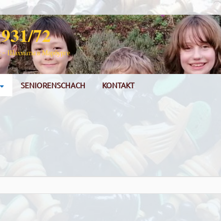
931/72
g – Шахматы в Марбурге
SENIORENSCHACH
KONTAKT