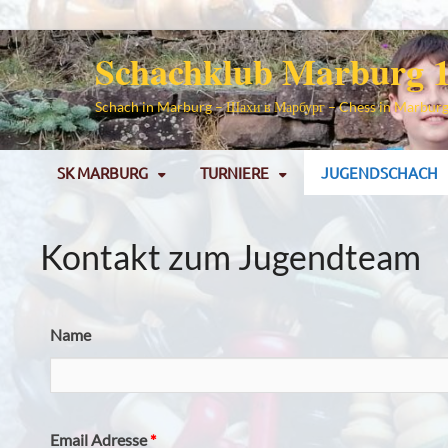
Schachklub Marburg 1
Schach in Marburg – Шахи в Марбург – Chess in Marbur
SK MARBURG
TURNIERE
JUGENDSCHACH
Kontakt zum Jugendteam
Name
Email Adresse
*