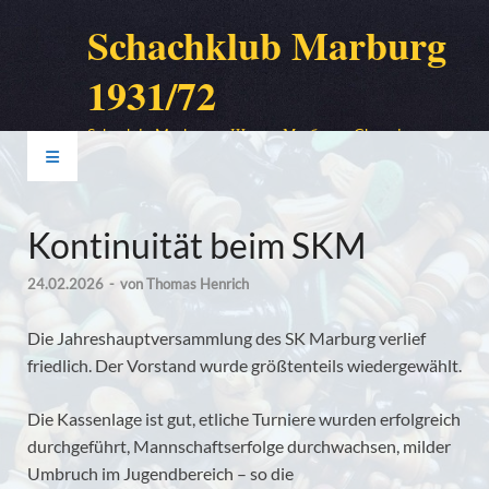
Schachklub Marburg
1931/72
Schach in Marburg – Шахи в Марбург – Chess in
Marburg – Шахматы в Марбурге
Kontinuität beim SKM
24.02.2026
-
von
Thomas Henrich
Die Jahreshauptversammlung des SK Marburg verlief
friedlich. Der Vorstand wurde größtenteils wiedergewählt.
Die Kassenlage ist gut, etliche Turniere wurden erfolgreich
durchgeführt, Mannschaftserfolge durchwachsen, milder
Umbruch im Jugendbereich – so die